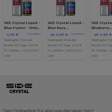
SKE Crystal Liquid -
SKE Crystal Liquid -
SKE Crystal
Blue Fusion - 10ml
Blue Razz
Blueberry
Nikotinsalzliquid
Lemonade - 10ml
Raspberrie
UVP 8,90 €
UVP 8,90 €
4,90 €
ab 4,90 €
ab 4,90 €
Nikotinsalzliquid
Nikotinsalz
Niedrigster Preis der
Niedrigster Preis der
Niedrigster Pre
letzten 30 Tage:
4,90 €
letzten 30 Tage:
4,90 €
letzten 30 Ta
10
Milliliter
| 490,00 € /
10
Milliliter
| 490,00 € /
10
Milliliter
| 
Liter
Liter
Liter
Dein Onlineshop für alles was das Vaper Herz