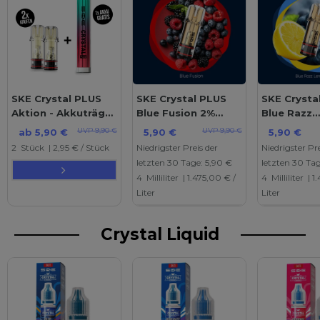
SKE Crystal PLUS
SKE Crystal PLUS
SKE Crysta
Aktion - Akkuträger
Blue Fusion 2%
Blue Razz
Aurora Blue Gratis
Nikotin 2er Pack
Lemonade
UVP 9,90 €
UVP 9,90 €
ab 5,90 €
5,90 €
5,90 €
Nikotin 2e
2
Stück
| 2,95 € / Stück
Niedrigster Preis der
Niedrigster Pre
letzten 30 Tage:
5,90 €
letzten 30 Ta
4
Milliliter
| 1.475,00 € /
4
Milliliter
| 1
Liter
Liter
Crystal Liquid