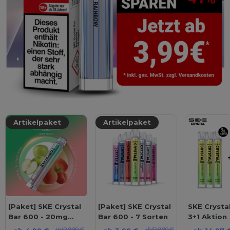
Artikelpaket
Artikelpaket
[Paket] SKE Crystal
[Paket] SKE Crystal
SKE Crysta
Bar 600 - 20mg
Bar 600 - 7 Sorten
3+1 Aktion
Nikotin - Alle Sorten
UVP 9,90 €
UVP 9,90 €