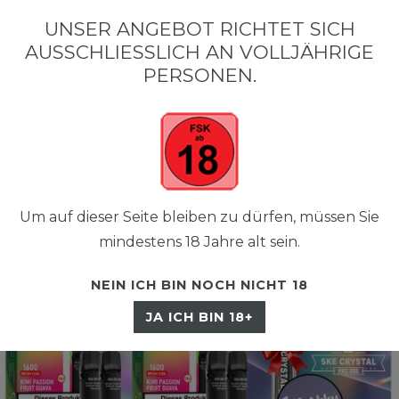
•
•
SCHNELLER VERSAND
KOSTENLOSER VERSAND AB 50 €
SIC
UNSER ANGEBOT RICHTET SICH
AUSSCHLIESSLICH AN VOLLJÄHRIGE P
ERSONEN.
Um auf dieser Seite bleiben zu dürfen, müssen Sie
☰
mindestens 18 Jahre alt sein.
NEIN ICH BIN NOCH NICHT 18
JA ICH BIN 18+