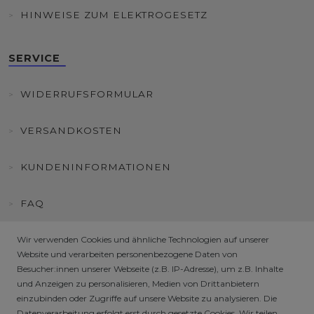
HINWEISE ZUM ELEKTROGESETZ
SERVICE
WIDERRUFSFORMULAR
VERSANDKOSTEN
KUNDENINFORMATIONEN
FAQ
Wir verwenden Cookies und ähnliche Technologien auf unserer
HÄNDLER / B2B SHOP
Website und verarbeiten personenbezogene Daten von
Besucher:innen unserer Webseite (z.B. IP-Adresse), um z.B. Inhalte
SICHERE ZAHLARTEN
und Anzeigen zu personalisieren, Medien von Drittanbietern
einzubinden oder Zugriffe auf unsere Website zu analysieren. Die
Datenverarbeitung erfolgt erst durch gesetzte Cookies. Wir teilen