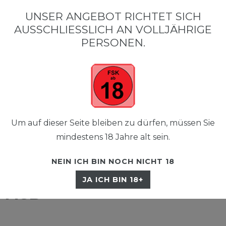
•
•
SCHNELLER VERSAND
KOSTENLOSER VERSAND AB 50 €
SIC
UNSER ANGEBOT RICHTET SICH
AUSSCHLIESSLICH AN VOLLJÄHRIGE P
ERSONEN.
Um auf dieser Seite bleiben zu dürfen, müssen Sie
☰
mindestens 18 Jahre alt sein.
NEIN ICH BIN NOCH NICHT 18
JA ICH BIN 18+
AGB