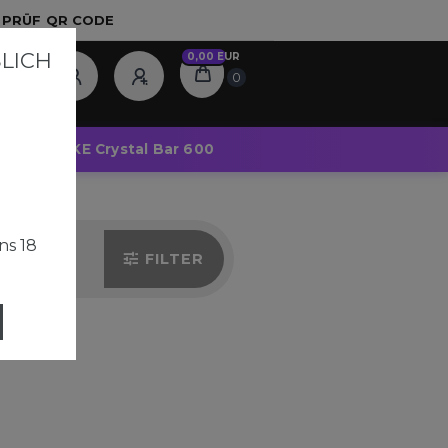
T PRÜF QR CODE
ICH A
0,00 EUR
0
Pods
SKE Crystal Bar 600
ns 18
FILTER