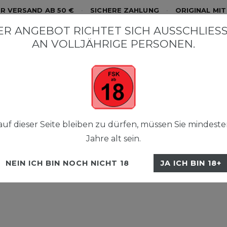
R VERSAND AB 50 €
•
SICHERE ZAHLUNG
•
ORIGINAL MI
R ANGEBOT RICHTET SICH AUSSCHLIESSL
N VOLLJÄHRIGE PERSONEN.
ystal Liquid NicSalt
Crystal Plus
Crystal Pro 800 
uf dieser Seite bleiben zu dürfen, müssen Sie mindeste
Jahre alt sein.
NEIN ICH BIN NOCH NICHT 18
JA ICH BIN 18+