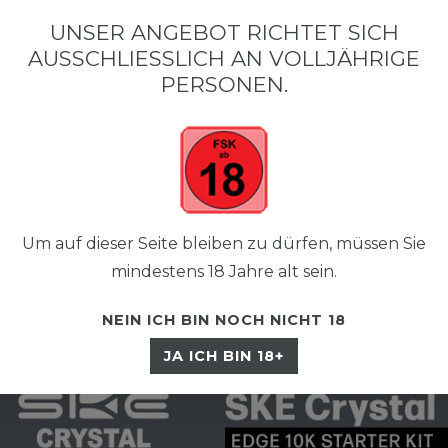
•
•
SCHNELLER VERSAND
KOSTENLOSER VERSAND AB 50 €
SIC
UNSER ANGEBOT RICHTET SICH
AUSSCHLIESSLICH AN VOLLJÄHRIGE P
ERSONEN.
Um auf dieser Seite bleiben zu dürfen, müssen Sie
☰
mindestens 18 Jahre alt sein.
NEIN ICH BIN NOCH NICHT 18
JA ICH BIN 18+