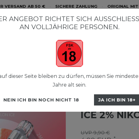
R VERSAND AB 50 €
•
SICHERE ZAHLUNG
•
ORIGINAL MI
R ANGEBOT RICHTET SICH AUSSCHLIESSL
N VOLLJÄHRIGE PERSONEN.
ystal Liquid NicSalt
Crystal Plus
Crystal Pro 800 
uf dieser Seite bleiben zu dürfen, müssen Sie mindeste
Jahre alt sein.
SKE
NEIN ICH BIN NOCH NICHT 18
JA ICH BIN 18+
SKE CRYST
ICE 2% NIK
UVP 9,90 €
*