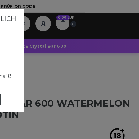
T PRÜF QR CODE
ICH A
0,00 EUR
0
Pods
SKE Crystal Bar 600
ns 18
AL BAR 600 WATERMELON
OTIN