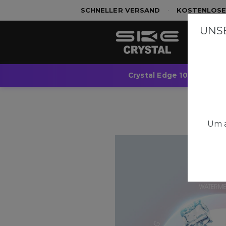
SCHNELLER VERSAND
•
KOSTENLOSE
UNSE
Crystal Edge 10K
Cr
Um a