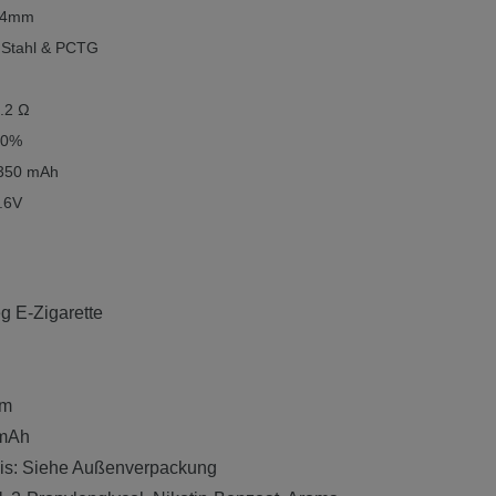
104mm
r Stahl & PCTG
1.2 Ω
r 0%
: 350 mAh
3.6V
g E-Zigarette
hm
 mAh
sis: Siehe Außenverpackung