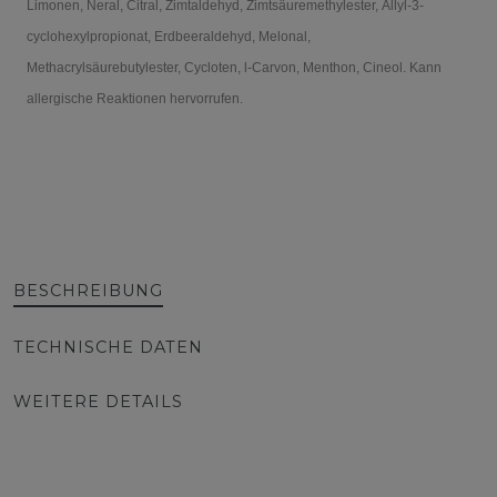
Limonen, Neral, Citral, Zimtaldehyd, Zimtsäuremethylester,
Allyl-3-
cyclohexylpropionat, Erdbeeraldehyd, Melonal,
Methacrylsäurebutylester, Cycloten, l-Carvon, Menthon, Cineol. Kann
allergische Reaktionen hervorrufen.
BESCHREIBUNG
TECHNISCHE DATEN
WEITERE DETAILS