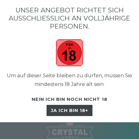
•
•
SCHNELLER VERSAND
KOSTENLOSER VERSAND AB 50 €
SIC
UNSER ANGEBOT RICHTET SICH
AUSSCHLIESSLICH AN VOLLJÄHRIGE P
ERSONEN.
Um auf dieser Seite bleiben zu dürfen, müssen Sie
☰
mindestens 18 Jahre alt sein.
NEIN ICH BIN NOCH NICHT 18
JA ICH BIN 18+