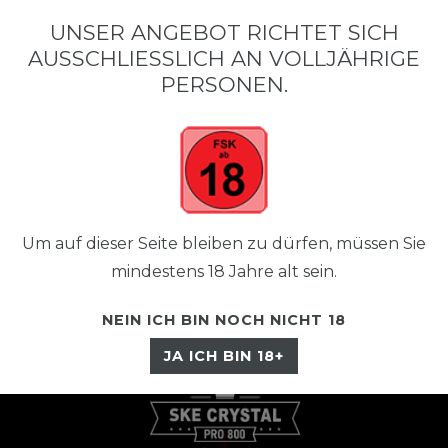
•
•
SCHNELLER VERSAND
KOSTENLOSER VERSAND AB 50 €
SIC
UNSER ANGEBOT RICHTET SICH
AUSSCHLIESSLICH AN VOLLJÄHRIGE P
ERSONEN.
Um auf dieser Seite bleiben zu dürfen, müssen Sie
☰
mindestens 18 Jahre alt sein.
NEIN ICH BIN NOCH NICHT 18
JA ICH BIN 18+