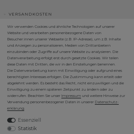
VERSANDKOSTEN
Wir verwenden Cookies und ähnliche Technologien auf unserer
KUNDENINFORMATIONEN
Website und verarbeiten personenbezogene Daten von
Besucher:innen unserer Webseite (z.B. IP-Adresse), um z.B. Inhalte
FAQ
und Anzeigen zu personalisieren, Medien von Drittanbietern
einzubinden oder Zugriffe auf unsere Website zu analysieren. Die
Datenverarbeitung erfolgt erst durch gesetzte Cookies. Wir teilen
HÄNDLER / B2B SHOP
diese Daten mit Dritten, die wir in den Einstellungen benennen.
Die Datenverarbeitung kann mit Einwilligung oder aufgrund eines
berechtigten Interesses erfolgen. Die Zustimmung kann erteilt oder
SICHERE ZAHLARTEN
abgelehnt werden. Es besteht das Recht, nicht einzuwilligen und die
Einwilligung zu einem späteren Zeitpunkt zu ändern oder zu
widerrufen. Beachten Sie unser
Impressum
und weitere Hinweise zur
Verwendung personenbezogener Daten in unserer
Daten­schutz­
erklärung
.
Essenziell
Statistik
VERSICHERTER VERSAND