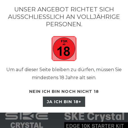
•
•
SCHNELLER VERSAND
KOSTENLOSER VERSAND AB 50 €
SIC
UNSER ANGEBOT RICHTET SICH
AUSSCHLIESSLICH AN VOLLJÄHRIGE P
ERSONEN.
Um auf dieser Seite bleiben zu dürfen, müssen Sie
☰
mindestens 18 Jahre alt sein.
NEIN ICH BIN NOCH NICHT 18
JA ICH BIN 18+