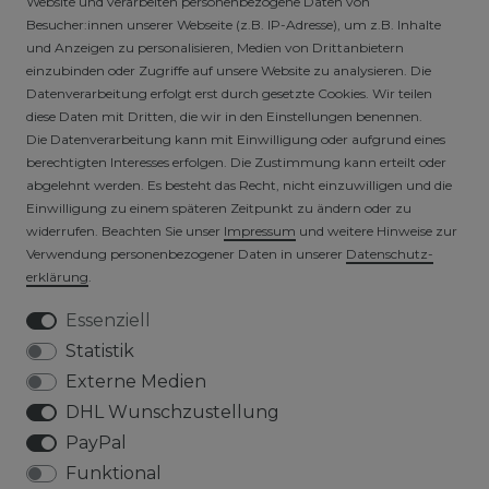
Website und verarbeiten personenbezogene Daten von
Besucher:innen unserer Webseite (z.B. IP-Adresse), um z.B. Inhalte
SICHERE ZAHLARTEN
und Anzeigen zu personalisieren, Medien von Drittanbietern
einzubinden oder Zugriffe auf unsere Website zu analysieren. Die
Datenverarbeitung erfolgt erst durch gesetzte Cookies. Wir teilen
diese Daten mit Dritten, die wir in den Einstellungen benennen.
Die Datenverarbeitung kann mit Einwilligung oder aufgrund eines
berechtigten Interesses erfolgen. Die Zustimmung kann erteilt oder
abgelehnt werden. Es besteht das Recht, nicht einzuwilligen und die
Einwilligung zu einem späteren Zeitpunkt zu ändern oder zu
widerrufen. Beachten Sie unser
Impressum
und weitere Hinweise zur
VERSICHERTER VERSAND
Verwendung personenbezogener Daten in unserer
Daten­schutz­
erklärung
.
Essenziell
Statistik
Externe Medien
DHL Wunschzustellung
PayPal
Funktional