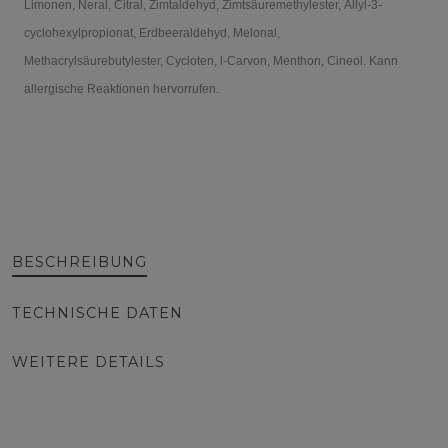
Limonen, Neral, Citral, Zimtaldehyd, Zimtsäuremethylester,
Allyl-3-
cyclohexylpropionat, Erdbeeraldehyd, Melonal,
Methacrylsäurebutylester, Cycloten, l-Carvon, Menthon, Cineol. Kann
allergische Reaktionen hervorrufen.
BESCHREIBUNG
TECHNISCHE DATEN
WEITERE DETAILS