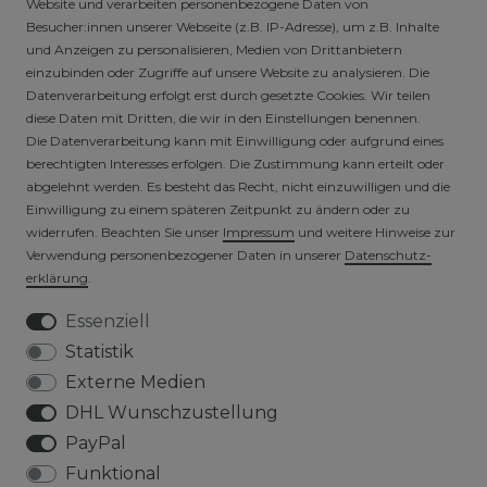
Website und verarbeiten personenbezogene Daten von
Besucher:innen unserer Webseite (z.B. IP-Adresse), um z.B. Inhalte
FAQ
und Anzeigen zu personalisieren, Medien von Drittanbietern
einzubinden oder Zugriffe auf unsere Website zu analysieren. Die
Datenverarbeitung erfolgt erst durch gesetzte Cookies. Wir teilen
HÄNDLER / B2B SHOP
diese Daten mit Dritten, die wir in den Einstellungen benennen.
Die Datenverarbeitung kann mit Einwilligung oder aufgrund eines
berechtigten Interesses erfolgen. Die Zustimmung kann erteilt oder
SICHERE ZAHLARTEN
abgelehnt werden. Es besteht das Recht, nicht einzuwilligen und die
Einwilligung zu einem späteren Zeitpunkt zu ändern oder zu
widerrufen. Beachten Sie unser
Impressum
und weitere Hinweise zur
Verwendung personenbezogener Daten in unserer
Daten­schutz­
erklärung
.
Essenziell
Statistik
VERSICHERTER VERSAND
Externe Medien
DHL Wunschzustellung
PayPal
Funktional