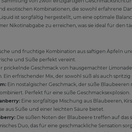
se Sammlung von zwölf einzigartigen Geschmacksrichtun
nd exotischen Kombinationen, die sowohl erfahrene Da
iquid ist sorgfältig hergestellt, um eine optimale Bala
 Nikotinabgabe zu erreichen, was sie ideal für den t
ische und fruchtige Kombination aus saftigen Äpfeln und
rische und Süße perfekt vereint.
r prickelnde Geschmack von hausgemachter Limonade 
Ein erfrischender Mix, der sowohl süß als auch spritzig i
um:
Ein nostalgischer Geschmack, der süße Blaubeeren 
biniert. Perfekt für eine süße Geschmacksexplosion.
anberry:
Eine sorgfältige Mischung aus Blaubeeren, Kirs
e aus Süße und einer leichten Säure bietet.
berry:
Die süßen Noten der Blaubeere treffen auf das 
isches Duo, das für eine geschmackliche Sensation sorg