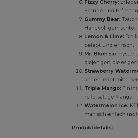
Fizzy Cherry:
Erleben
Freude und Erfrisch
Gummy Bear:
Tauche
Handvoll gemischter
Lemon & Lime:
Die k
belebt und erfrischt.
Mr. Blue:
Ein mysteri
diejenigen, die es g
Strawberry Waterm
abgerundet mit eine
Triple Mango:
Ein in
reife, saftige Mango.
Watermelon Ice:
Küh
man sich einfach nac
Produktdetails: