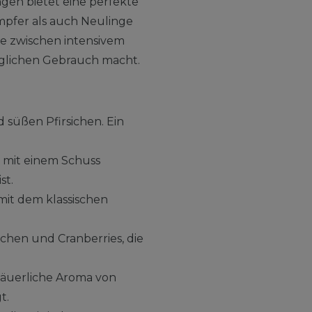
gen bietet eine perfekte
mpfer als auch Neulinge
nce zwischen intensivem
äglichen Gebrauch macht.
 süßen Pfirsichen. Ein
mit einem Schuss
st.
mit dem klassischen
chen und Cranberries, die
säuerliche Aroma von
t.