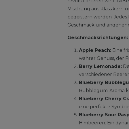
revolutionieren wird. Die
Mischung aus Klassikern u
begeistern werden. Jedes L
Geschmack und angenehmer
Geschmacksrichtungen:
Apple Peach:
Eine fr
wahrer Genuss, der F
Berry Lemonade:
De
verschiedener Beeren. 
Blueberry Bubbleg
Bubblegum-Aroma kom
Blueberry Cherry Cr
eine perfekte Symbios
Blueberry Sour Rasp
Himbeeren. Ein dynam