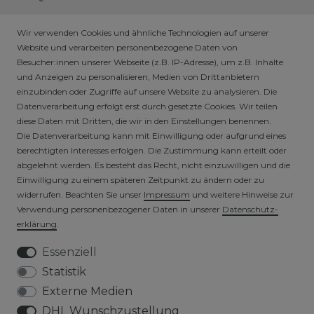
HÄNDLER / B2B SHOP
Wir verwenden Cookies und ähnliche Technologien auf unserer
Website und verarbeiten personenbezogene Daten von
Besucher:innen unserer Webseite (z.B. IP-Adresse), um z.B. Inhalte
SICHERE ZAHLARTEN
und Anzeigen zu personalisieren, Medien von Drittanbietern
einzubinden oder Zugriffe auf unsere Website zu analysieren. Die
Datenverarbeitung erfolgt erst durch gesetzte Cookies. Wir teilen
diese Daten mit Dritten, die wir in den Einstellungen benennen.
Die Datenverarbeitung kann mit Einwilligung oder aufgrund eines
berechtigten Interesses erfolgen. Die Zustimmung kann erteilt oder
abgelehnt werden. Es besteht das Recht, nicht einzuwilligen und die
Einwilligung zu einem späteren Zeitpunkt zu ändern oder zu
widerrufen. Beachten Sie unser
Impressum
und weitere Hinweise zur
VERSICHERTER VERSAND
Verwendung personenbezogener Daten in unserer
Daten­schutz­
erklärung
.
Essenziell
Statistik
Externe Medien
DHL Wunschzustellung