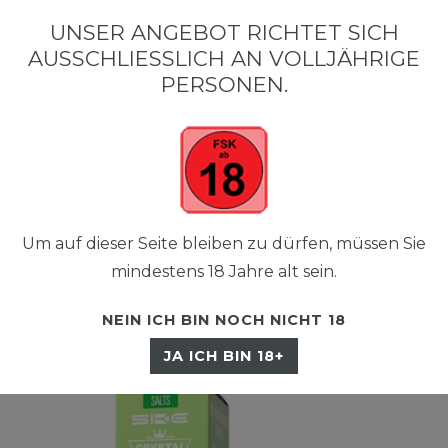
•
•
SCHNELLER VERSAND
KOSTENLOSER VERSAND AB 50 €
SIC
UNSER ANGEBOT RICHTET SICH
AUSSCHLIESSLICH AN VOLLJÄHRIGE P
ERSONEN.
Um auf dieser Seite bleiben zu dürfen, müssen Sie
☰
mindestens 18 Jahre alt sein.
NEIN ICH BIN NOCH NICHT 18
JA ICH BIN 18+