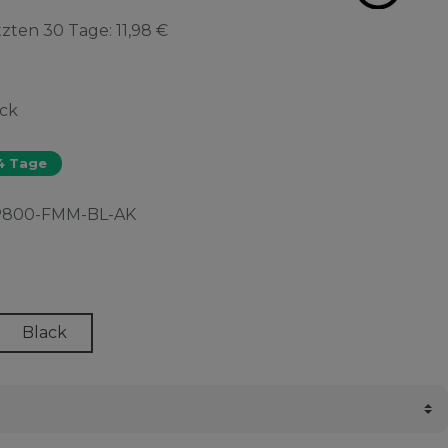
etzten 30 Tage:
11,98 €
ück
-4 Tage
P800-FMM-BL-AK
Black