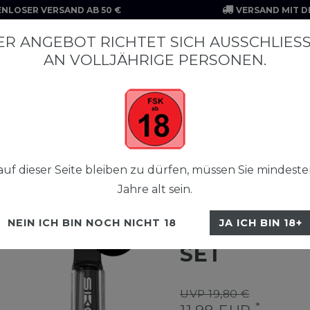
NLOSER VERSAND AB 50 €
VERSAND MIT D
R ANGEBOT RICHTET SICH AUSSCHLIESSL
N VOLLJÄHRIGE PERSONEN.
Crystal Liquid NicSalt
Crystal Plus
Crystal Pro 800 Pods
uf dieser Seite bleiben zu dürfen, müssen Sie mindeste
Jahre alt sein.
SKE Crystal Pro Var
SKE CRYSTA
NEIN ICH BIN NOCH NICHT 18
JA ICH BIN 18+
SET
UVP 19,80 €
*