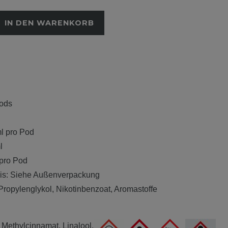
IN DEN WARENKORB
Pods
ml pro Pod
l
 pro Pod
sis: Siehe Außenverpackung
, Propylenglykol, Nikotinbenzoat, Aromastoffe
 Methylcinnamat, Linalool.