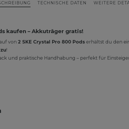
SCHREIBUNG
TECHNISCHE DATEN
WEITERE DETA
ds kaufen – Akkuträger gratis!
Kauf von
2 SKE Crystal Pro 800 Pods
erhältst du den e
azu
!
ck und praktische Handhabung – perfekt für Einsteiger
n