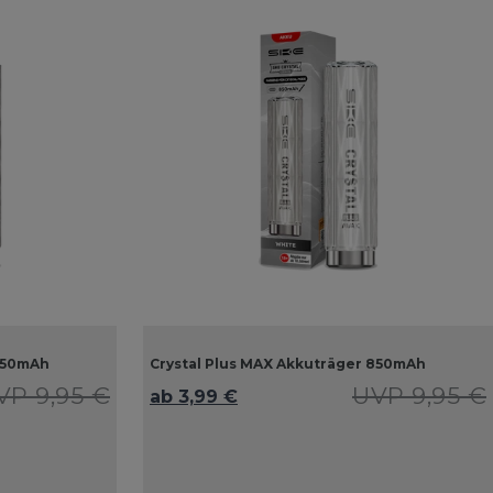
 850mAh
Crystal Plus MAX Akkuträger 850mAh
VP 9,95 €
UVP 9,95 €
ab 3,99 €